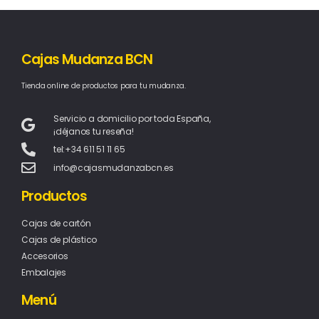
Cajas Mudanza BCN
Tienda online de productos para tu mudanza.
Servicio a domicilio por toda España,
¡déjanos tu reseña!
tel:+34 611 51 11 65
info@cajasmudanzabcn.es
Productos
Cajas de cartón
Cajas de plástico
Accesorios
Embalajes
Menú