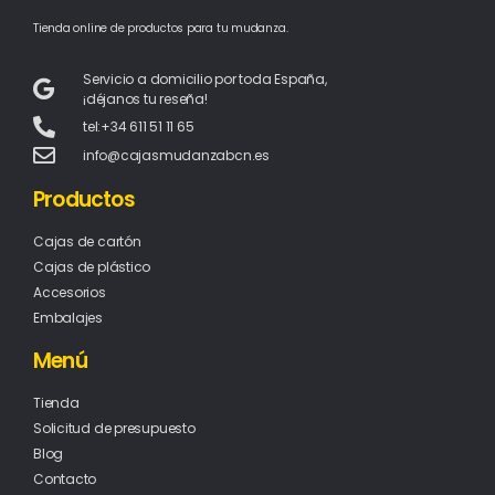
Tienda online de productos para tu mudanza.
Servicio a domicilio por toda España,
¡déjanos tu reseña!
tel:+34 611 51 11 65
info@cajasmudanzabcn.es
Productos
Cajas de cartón
Cajas de plástico
Accesorios
Embalajes
Menú
Tienda
Solicitud de presupuesto
Blog
Contacto