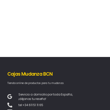
Cajas Mudanza BCN
Tienda online de productos para tu mudanza.
Servicio a domicilio por toda España,
¡déjanos tu reseña!
tel:+34 611 51 11 65