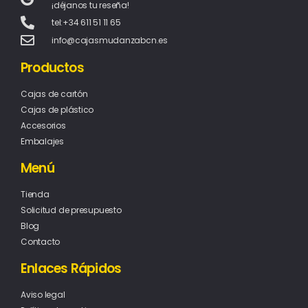
¡déjanos tu reseña!
tel:+34 611 51 11 65
info@cajasmudanzabcn.es
Productos
Cajas de cartón
Cajas de plástico
Accesorios
Embalajes
Menú
Tienda
Solicitud de presupuesto
Blog
Contacto
Enlaces Rápidos
Aviso legal