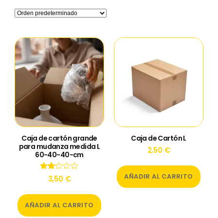
Caja de cartón grande
Caja de Cartón L
para mudanza medida L
2,50
€
60-40-40-cm
AÑADIR AL CARRITO
Valor
3,50
€
ado
con
2.00
AÑADIR AL CARRITO
de 5