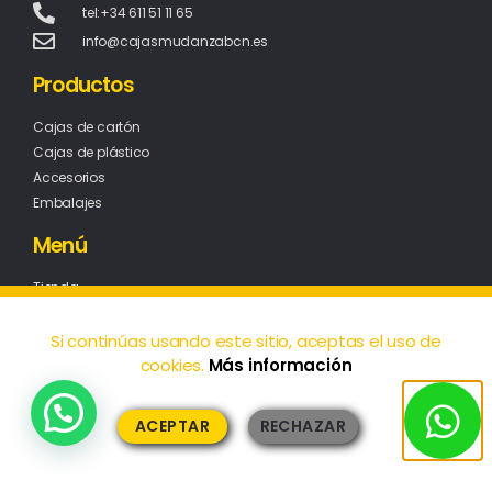
tel:+34 611 51 11 65
info@cajasmudanzabcn.es
Productos
Cajas de cartón
Cajas de plástico
Accesorios
Embalajes
Menú
Tienda
Solicitud de presupuesto
Blog
Si continúas usando este sitio, aceptas el uso de
cookies.
Más información
Contacto
Enlaces Rápidos
ACEPTAR
RECHAZAR
Aviso legal
Política de cookies